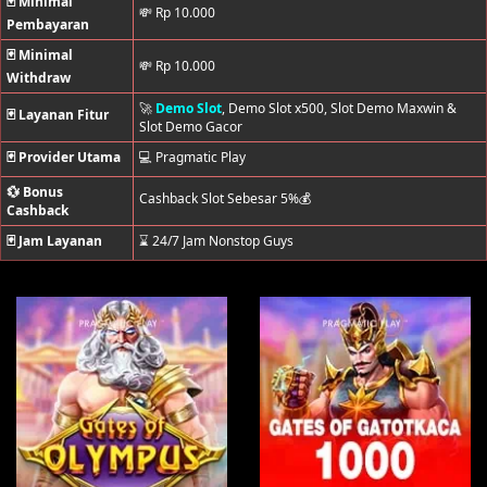
🃏 Minimal
💸 Rp 10.000
Pembayaran
🃏 Minimal
💸 Rp 10.000
Withdraw
🚀
Demo Slot
, Demo Slot x500, Slot Demo Maxwin &
🃏 Layanan Fitur
Slot Demo Gacor
🃏 Provider Utama
💻 Pragmatic Play
💱 Bonus
Cashback Slot Sebesar 5%💰
Cashback
🃏 Jam Layanan
⌛ 24/7 Jam Nonstop Guys