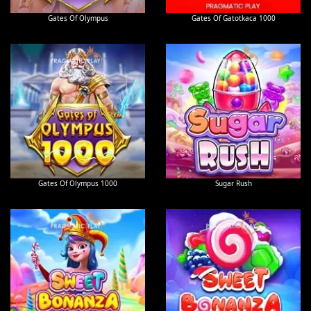
Gates Of Olympus
Gates Of Gatotkaca 1000
Gates Of Olympus 1000
Sugar Rush