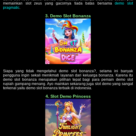
memainkan slot zeus yang gacornya tiada batas bersama
demo slot
pragmatic
.
3. Demo Slot Bonanza
Siapa yang tidak mengetahui demo slot bonanza?, selama ini banyak
pengguna ingin sekali menikmati layanan dari keluarga bonanza. Karena itu
demo slot bonanza merupakan pilihan tepat bagi para pemain demo slot
rupiah gampang menang. Ayo mainkan sekarang juga slot demo yang sangat
terkenal yaitu demo slot bonanza terbaik di indonesia.
4. Slot Demo Princess